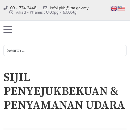
09 - 774 2448
infoilpkb@jtm.gov.my
Ahad - Khamis : 8.00pg - 5.00ptg
Mobile Menu Toggle
Search
SIJIL
PENYEJUKBEKUAN &
PENYAMANAN UDARA