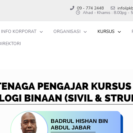
09 - 774 2448
infoilp
Ahad - Khamis : 8.00pg - 
INFO KORPORAT
ORGANISASI
KURSUS
DIREKTORI