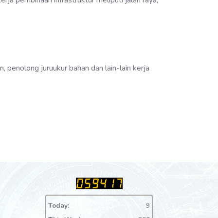
rja pembinaan infrastruktur meliputi jalan raya,
, penolong juruukur bahan dan lain-lain kerja
Today:
9