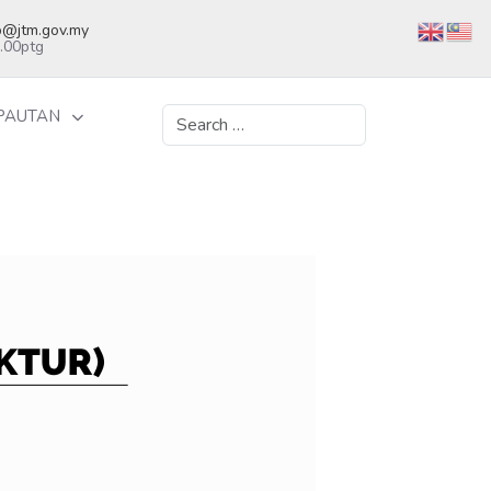
kb@jtm.gov.my
5.00ptg
PAUTAN
Search