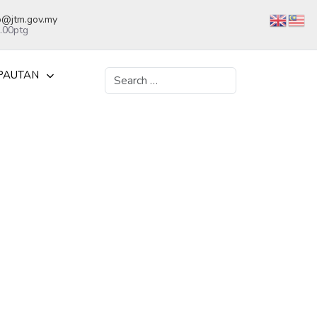
kb@jtm.gov.my
5.00ptg
PAUTAN
Search