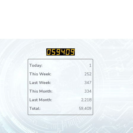
Today:
1
This Week:
252
Last Week:
347
This Month:
334
Last Month:
2,218
Total:
59,409