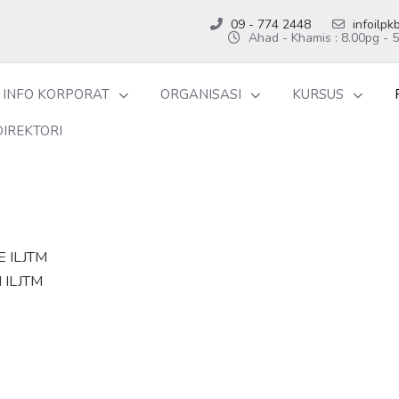
09 - 774 2448
infoilp
Ahad - Khamis : 8.00pg - 
INFO KORPORAT
ORGANISASI
KURSUS
DIREKTORI
 ILJTM
ILJTM